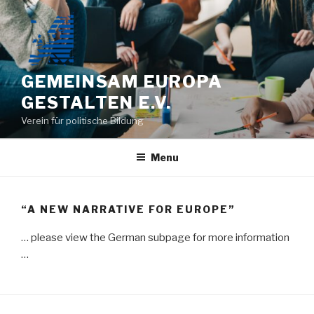
Skip
to
content
GEMEINSAM EUROPA
GESTALTEN E.V.
Verein für politische Bildung
Menu
“A NEW NARRATIVE FOR EUROPE”
… please view the German subpage for more information
…