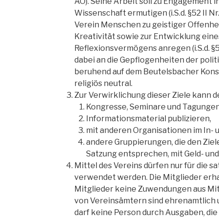
AO). Seine Arbeit soll zu Engagement i
Wissenschaft ermutigen (i.S.d. §52 II Nr
Verein Menschen zu geistiger Offenhei
Kreativität sowie zur Entwicklung eine
Reflexionsvermögens anregen (i.S.d. §52 
dabei an die Gepflogenheiten der polit
beruhend auf dem Beutelsbacher Konsen
religiös neutral.
Zur Verwirklichung dieser Ziele kann 
Kongresse, Seminare und Tagungen
Informationsmaterial publizieren,
mit anderen Organisationen im In- 
andere Gruppierungen, die den Zie
Satzung entsprechen, mit Geld- und
Mittel des Vereins dürfen nur für die
verwendet werden. Die Mitglieder erhal
Mitglieder keine Zuwendungen aus Mitt
von Vereinsämtern sind ehrenamtlich un
darf keine Person durch Ausgaben, di