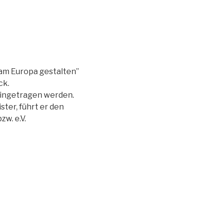
am Europa gestalten”
ck.
 eingetragen werden.
ster, führt er den
w. e.V.