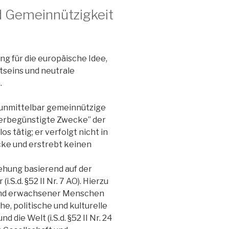
d Gemeinnützigkeit
ung für die europäische Idee,
seins und neutrale
.
d unmittelbar gemeinnützige
uerbegünstigte Zwecke” der
s tätig; er verfolgt nicht in
cke und erstrebt keinen
iehung basierend auf der
S.d. §52 II Nr. 7 AO). Hierzu
 und erwachsener Menschen
he, politische und kulturelle
die Welt (i.S.d. §52 II Nr. 24