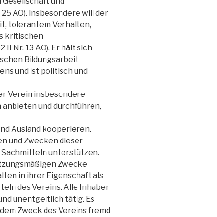
n Gesellschaft und
. 25 AO). Insbesondere will der
t, tolerantem Verhalten,
s kritischen
II Nr. 13 AO). Er hält sich
ischen Bildungsarbeit
s und ist politisch und
der Verein insbesondere
 anbieten und durchführen,
und Ausland kooperieren.
len und Zwecken dieser
 Sachmitteln unterstützen.
 satzungsmäßigen Zwecke
ten in ihrer Eigenschaft als
eln des Vereins. Alle Inhaber
d unentgeltlich tätig. Es
e dem Zweck des Vereins fremd